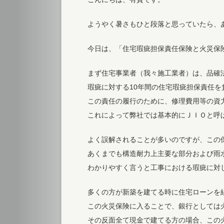
ようやく暑さもひと段落と思っていたら、
今日は、「住宅瑕疵担保責任保険と火災保
まず住宅事業者（我々施工業者）は、品確
瑕疵に対する10年間の住宅瑕疵担保責任を
この責任の履行のために、修理費用等の資
これによって弊社では基本的にＪＩＯと呼
よく誤解されることが多いのですが、この
あくまでも構造耐力上主要な部分および雨
わかりやすく言うと工事における瑕疵に対
多くの方が新築を建てる時に住宅ローンを
この火災保険に入ることで、銀行としては
その反面全て現金で建てる方の場合、この