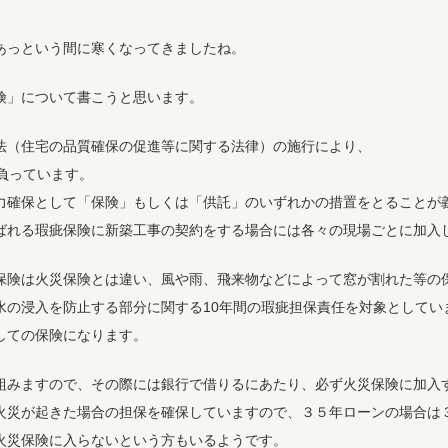
あっという間に寒くなってきましたね。
険」について書こうと思います。
法（住宅の品質確保の促進等に関する法律）の施行により、
負っています。
力確保として「保険」もしくは「供託」のいずれかの措置をとることが
ばれる瑕疵保険に新築工事の契約をする場合には各々の現場ごとに加入
保険は火災保険とは違い、風や雨、飛来物などによって窓が割れた等の
水の浸入を防止する部分に関する10年間の瑕疵担保責任を対象としてい
しての保険になります。
組みますので、その際には銀行で借りるにあたり、必ず火災保険に加入
火災が起きた場合の担保を確保していますので、３５年ローンの場合は
火災保険に入らないという方もいるようです。