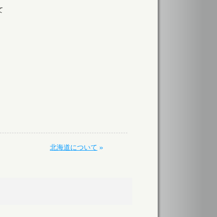
て
北海道について
»