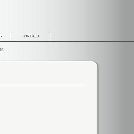
G
CONTACT
険