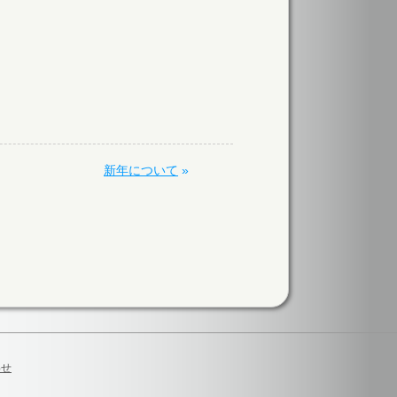
新年について
»
わせ