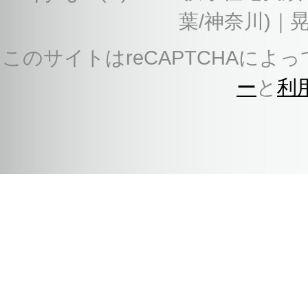
葉/神奈川)｜
このサイトはreCAPTCHAによっ
ー
と
利