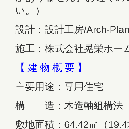
い。）
設計：設計工房/Arch-Plannin
施工：株式会社晃栄ホー
【 建 物 概 要 】
主要用途：専用住宅
構 造：木造軸組構法 
敷地面積：64.42㎡（19.